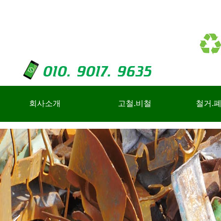
회사소개
고철.비철
철거.