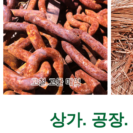
일반주택 냉장고,TV 세탁기, 냉동고,에어컨,전자렌지,자
전기공사업체
전거 등등 고철 및 고물 매입
최고가 매
상가. 공장