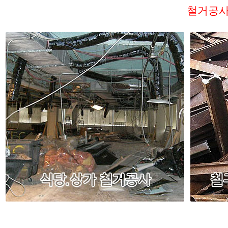
철거공사
식당철거로 발생되는 각종 폐기물처리, 철재기구, 기업체,
조립식건축