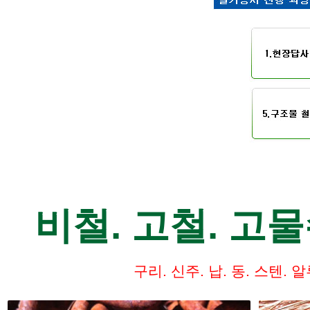
비철. 고철. 고
구리. 신주. 납. 동. 스텐. 